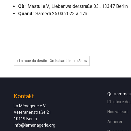
Où
: Mastul e.V., Liebenwalderstraße 33., 13347 Berlin
Quand
: Samedi 25.03.2023 à 17h
« La roue du destin : GroKabaret Impro-Show
Qui sommes
Kontakt
L’histoire de
La Ménagerie e.V.
Nos valeurs
Veteranenstraße 21
10119 Berlin
Adhérer
info@lamenagerie.org