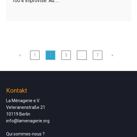
100% improvisé. Au…..
«
1
2
3
…
7
»
Kontakt
La Ménagerie e.V.
Veteranenstraße 21
10119 Berlin
info@lamenagerie.org
Qui sommes-nous ?