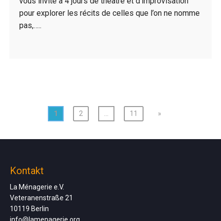
vous invite à 4 jours de théâtre et d’improvisation
pour explorer les récits de celles que l’on ne nomme
pas,…..
1
2
…
11
»
Kontakt
La Ménagerie e.V.
Veteranenstraße 21
10119 Berlin
info@lamenagerie.org