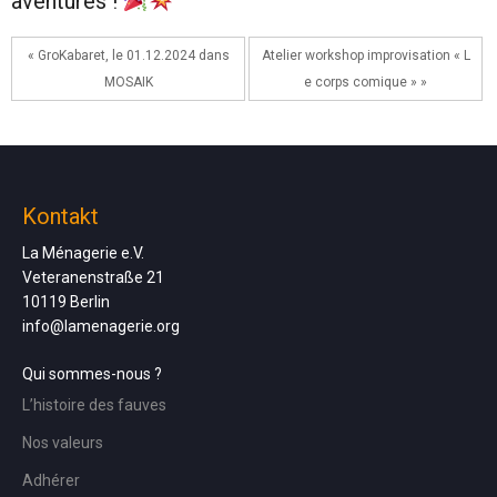
aventures !
« GroKabaret, le 01.12.2024 dans
Atelier workshop improvisation « L
MOSAIK
e corps comique » »
Kontakt
La Ménagerie e.V.
Veteranenstraße 21
10119 Berlin
info@lamenagerie.org
Qui sommes-nous ?
L’histoire des fauves
Nos valeurs
Adhérer