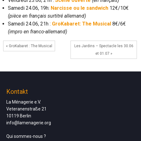
Vendredi 23.06, 21h :
Scène ouverte
(en français)
Samedi 24.06, 19h:
Narcisse ou le sandwich
12€/10€
(pièce en français surtitré allemand)
Samedi 24.06, 21h :
GroKabaret: The Musical
8€/6€
(impro en franco-allemand)
« GroKabaret : The Musical
Les Jardins – Spectacle les 30.06
et 01.07 »
Kontakt
La Ménagerie e.V.
Veteranenstraße 21
10119 Berlin
info@lamenagerie.org
Qui sommes-nous ?