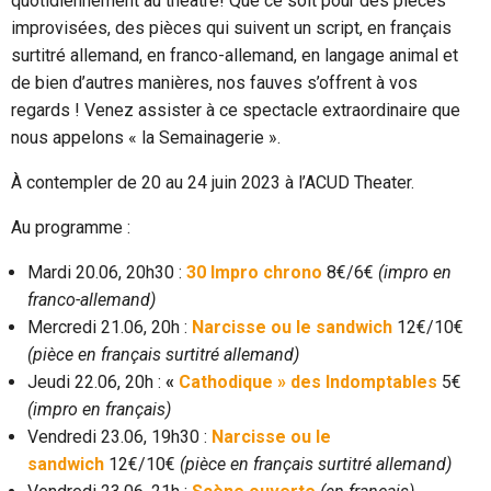
quotidiennement au théâtre! Que ce soit pour des pièces
improvisées, des pièces qui suivent un script, en français
surtitré allemand, en franco-allemand, en langage animal et
de bien d’autres manières, nos fauves s’offrent à vos
regards ! Venez assister à ce spectacle extraordinaire que
nous appelons « la Semainagerie ».
À contempler de 20 au 24 juin 2023 à l’ACUD Theater.
Au programme :
Mardi 20.06, 20h30 :
30 Impro chrono
8€/6€
(impro en
franco-allemand)
Mercredi 21.06, 20h :
Narcisse ou le sandwich
12€/10€
(pièce en français surtitré allemand)
Jeudi 22.06, 20h :
«
Cathodique » des Indomptables
5€
(impro en français)
Vendredi 23.06, 19h30 :
Narcisse ou le
sandwich
12€/10€
(pièce en français surtitré allemand)