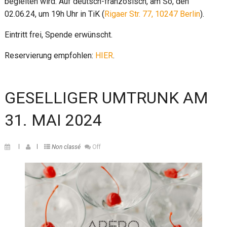
begleiten wird. Auf deutsch-französisch, am So, den
02.06.24, um 19h Uhr in TiK (
Rigaer Str. 77, 10247 Berlin
).
Eintritt frei, Spende erwünscht.
Reservierung empfohlen:
HIER
.
GESELLIGER UMTRUNK AM
31. MAI 2024
Non classé
Off