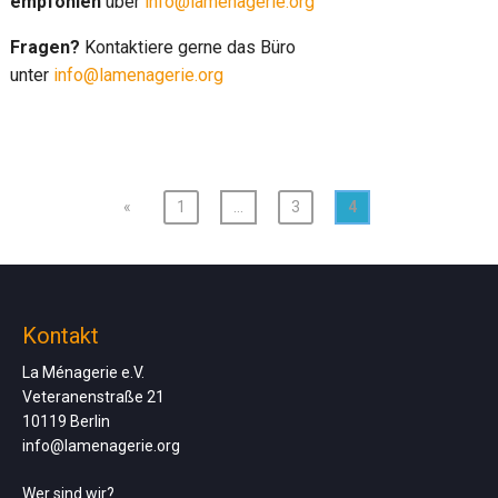
empfohlen
über
info@lamenagerie.org
Fragen?
Kontaktiere gerne das Büro
unter
info@lamenagerie.org
«
1
…
3
4
Kontakt
La Ménagerie e.V.
Veteranenstraße 21
10119 Berlin
info@lamenagerie.org
Wer sind wir?