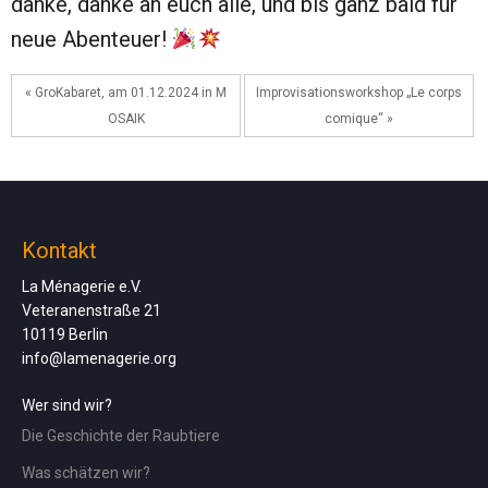
danke, danke an euch alle, und bis ganz bald für
neue Abenteuer!
« GroKabaret, am 01.12.2024 in M
Improvisationsworkshop „Le corps
OSAIK
comique“ »
Kontakt
La Ménagerie e.V.
Veteranenstraße 21
10119 Berlin
info@lamenagerie.org
Wer sind wir?
Die Geschichte der Raubtiere
Was schätzen wir?