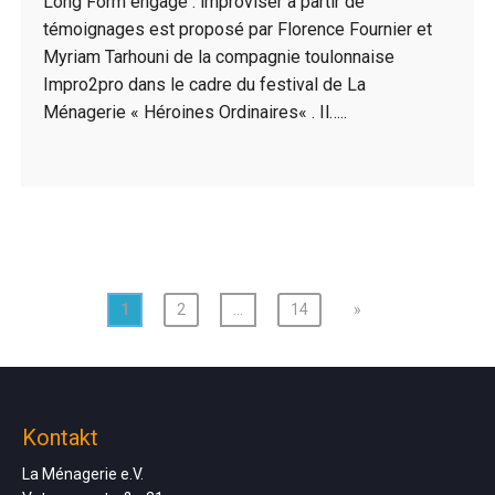
Long Form engagé : improviser à partir de
témoignages est proposé par Florence Fournier et
Myriam Tarhouni de la compagnie toulonnaise
Impro2pro dans le cadre du festival de La
Ménagerie « Héroines Ordinaires« . Il…..
1
2
…
14
»
Kontakt
La Ménagerie e.V.