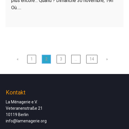
plus encore… Quand ? Dimanche 30 novembre, 19h
Où…..
«
1
2
3
…
14
»
Kontakt
La Ménagerie e.V.
Veteranenstraße 21
10119 Berlin
info@lamenagerie.org