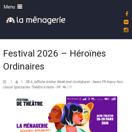
Menu
Festival 2026 – Héroïnes
Ordinaires
A_laffiche
Atelier Week-end
GroKabaret - News FR
Impro
Non
classé
Spectacles
Théâtre à texte - FR
Off