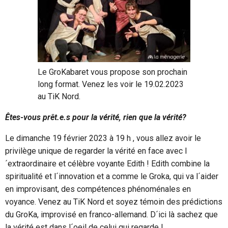
Le GroKabaret vous propose son prochain
long format. Venez les voir le 19.02.2023
au TiK Nord.
Êtes-vous prêt.e.s pour la vérité, rien que la vérité?
Le dimanche 19 février 2023 à 19 h , vous allez avoir le
privilège unique de regarder la vérité en face avec l
´extraordinaire et célèbre voyante Edith ! Edith combine la
spiritualité et l´innovation et a comme le Groka, qui va l´aider
en improvisant, des compétences phénoménales en
voyance. Venez au TiK Nord et soyez témoin des prédictions
du GroKa, improvisé en franco-allemand. D´ici là sachez que
la vérité est dans l´oeil de celui qui regarde !