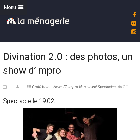
Menu
Divination 2.0 : des photos, un
show d’impro
GroKabaret - News FR
Impro
Non classé
Spectacles
Off
Spectacle le 19.02.