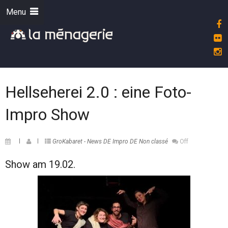
Menu
Hellseherei 2.0 : eine Foto-
Impro Show
GroKabaret - News DE
Impro DE
Non classé
Off
Show am 19.02.