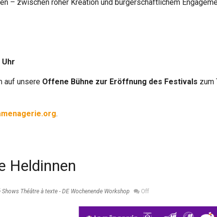
iben – zwischen roher Kreation und bürgerschaftlichem Engageme
 Uhr
m auf unsere
Offene Bühne zur Eröffnung
des Festivals
zum 
menagerie.org
.
e Heldinnen
é
Shows
Théâtre à texte - DE
Wochenende Workshop
Off