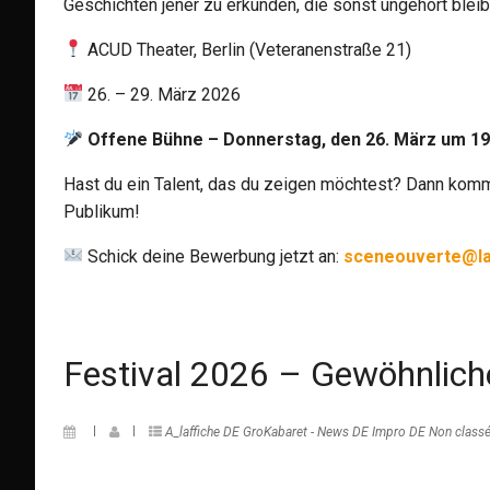
Geschichten jener zu erkunden, die sonst ungehört ble
ACUD Theater, Berlin (Veteranenstraße 21)
26. – 29. März 2026
Offene Bühne – Donnerstag, den 26. März um 19
Hast du ein Talent, das du zeigen möchtest? Dann kom
Publikum!
Schick deine Bewerbung jetzt an:
sceneouverte@la
Festival 2026 – Gewöhnlich
A_laffiche DE
GroKabaret - News DE
Impro DE
Non class